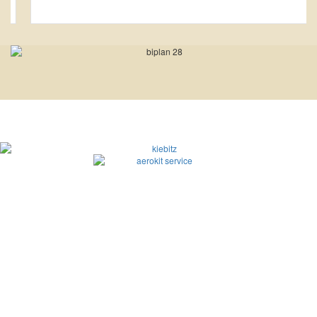
Siège social :
2 Rue de l'Eglise,
28190 St Luperce, France
Port : 06 08 00 02 00 / Tél : 02 37 84 71 08