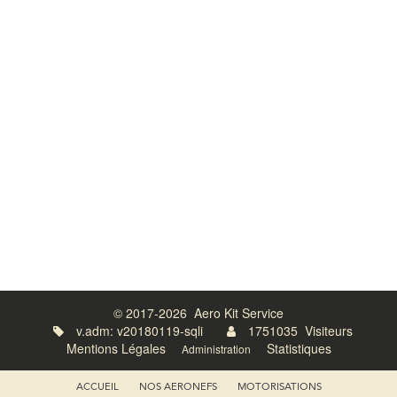
Atelier :
RD 923 La Roue,
28190 St Luperce, France
Port : 06 08 00 02 00 / Tél : 02 37 84 71 08
Aérodrome Privé :
Code OACI - LF2823 / LOULAPPE / Départ.28
Lat : 48°26'19'N - Long : 1°16'44'E
28190 Loulappe, Eure-et-Loir, France
© 2017-2026
Aero Kit Service
v.adm: v20180119-sqli
1751035 Visiteurs
Mentions Légales
Statistiques
Administration
ACCUEIL
NOS AERONEFS
MOTORISATIONS